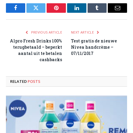
Facebook
Twitter
Pinterest
LinkedIn
Tumblr
Email
PREVIOUS ARTICLE
NEXT ARTICLE
Alpro Fresh Drinks 100%
Test gratis de nieuwe
terugbetaald – beperkt
Nivea handcrème –
aantal uit te betalen
07/11/2017
cashbacks
RELATED
POSTS