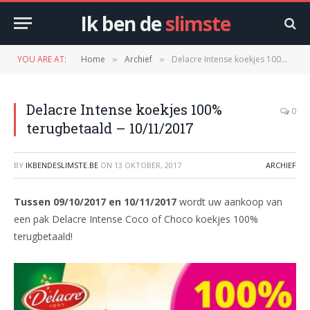
Ik ben de
slimste
YOU ARE AT:
Home
Archief
Delacre Intense koekjes 100% terugbetaald – 10/11/2017
»
»
Delacre Intense koekjes 100%
0
terugbetaald – 10/11/2017
BY
IKBENDESLIMSTE.BE
ON
13 OKTOBER, 2017
ARCHIEF
Tussen 09/10/2017 en 10/11/2017
wordt uw aankoop van
een pak Delacre Intense Coco of Choco koekjes 100%
terugbetaald!