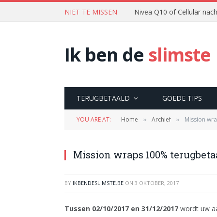
NIET TE MISSEN
Nivea Q10 of Cellular na
Ik ben de
slimste
TERUGBETAALD
GOEDE TIPS
YOU ARE AT:
Home
Archief
Mission wr
»
»
Mission wraps 100% terugbetaa
BY
IKBENDESLIMSTE.BE
ON
3 OKTOBER, 2017
Tussen 02/10/2017 en 31/12/2017
wordt uw aa