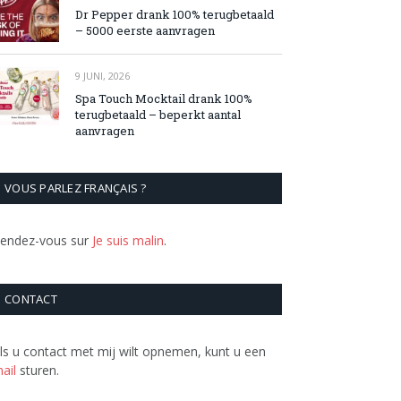
Dr Pepper drank 100% terugbetaald
– 5000 eerste aanvragen
9 JUNI, 2026
Spa Touch Mocktail drank 100%
terugbetaald – beperkt aantal
aanvragen
VOUS PARLEZ FRANÇAIS ?
endez-vous sur
Je suis malin
.
CONTACT
ls u contact met mij wilt opnemen, kunt u een
ail
sturen.