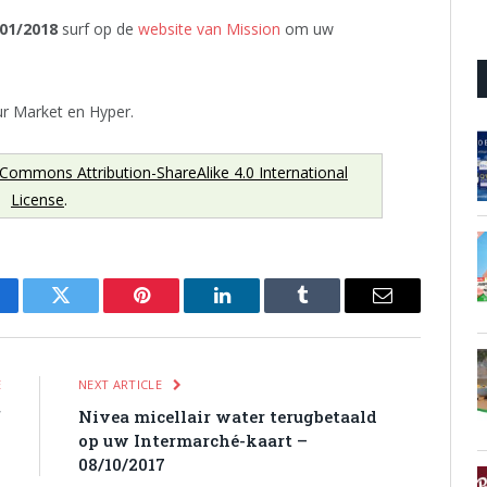
01/2018
surf op de
website van Mission
om uw
our Market en Hyper.
 Commons Attribution-ShareAlike 4.0 International
License
.
cebook
Twitter
Pinterest
LinkedIn
Tumblr
Email
E
NEXT ARTICLE
f
Nivea micellair water terugbetaald
7
op uw Intermarché-kaart –
08/10/2017