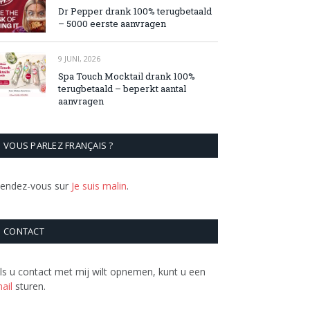
Dr Pepper drank 100% terugbetaald
– 5000 eerste aanvragen
9 JUNI, 2026
Spa Touch Mocktail drank 100%
terugbetaald – beperkt aantal
aanvragen
VOUS PARLEZ FRANÇAIS ?
endez-vous sur
Je suis malin
.
CONTACT
ls u contact met mij wilt opnemen, kunt u een
ail
sturen.