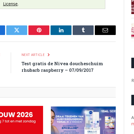
License
.
cebook
Twitter
Pinterest
LinkedIn
Tumblr
Email
E
NEXT ARTICLE
–
Test gratis de Nivea doucheschuim
7
rhubarb raspberry – 07/09/2017
R
A
m