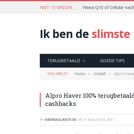
NIET TE MISSEN
Nivea Q10 of Cellular na
Ik ben de
slimste
TERUGBETAALD
GOEDE TIPS
YOU ARE AT:
Home
Archief
Alpro Haver
»
»
Alpro Haver 100% terugbetaald
cashbacks
BY
IKBENDESLIMSTE.BE
ON
17 AUGUSTUS, 2017