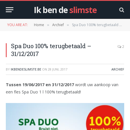
Ik ben de
slimste
YOU ARE AT:
Home
Archief
Spa Duo 100% terugbetaald – 31/12/2017
»
»
Spa Duo 100% terugbetaald –
2
31/12/2017
BY
IKBENDESLIMSTE.BE
ON
28 JUNI, 2017
ARCHIEF
Tussen 19/06/2017 en 31/12/2017
wordt uw aankoop van
een fles Spa Duo 1 l 100% terugbetaald!