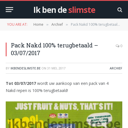
Ik ben de
slimste
YOU ARE AT:
Home
Archief
Pack Nakd 100% terugbetaald – 03/07/2017
»
»
Pack Nakd 100% terugbetaald –
0
03/07/2017
BY
IKBENDESLIMSTE.BE
ON
31 MEI, 2017
ARCHIEF
Tot 03/07/2017
wordt uw aankoop van een pack van 4
Nakd repen is 100% terugbetaald!