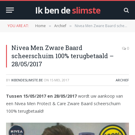
Ik ben de
slimste
YOU ARE AT:
Home
Archief
Nivea Men Zware Baard scheerschuim 100% terugbetaald – 28/05/2017
»
»
Nivea Men Zware Baard
0
scheerschuim 100% terugbetaald –
28/05/2017
BY
IKBENDESLIMSTE.BE
ON
15 MEI, 2017
ARCHIEF
Tussen 15/05/2017 en 28/05/2017
wordt uw aankoop van
een Nivea Men Protect & Care Zware Baard scheerschuim
100% terugbetaald!