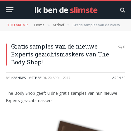
Ik ben de
slimste
YOU ARE AT:
Home
Archief
Gratis samples van de nieuwe Experts gezichtsmaskers van The Body Shop!
»
»
Gratis samples van de nieuwe
0
Experts gezichtsmaskers van The
Body Shop!
BY
IKBENDESLIMSTE.BE
ON
20 APRIL, 2017
ARCHIEF
The Body Shop geeft u drie gratis samples van hun nieuwe
Experts gezichtsmaskers!