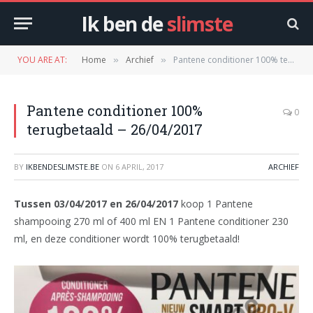
Ik ben de
slimste
YOU ARE AT:
Home
Archief
Pantene conditioner 100% terugbetaald – 26/04/2017
»
»
Pantene conditioner 100%
0
terugbetaald – 26/04/2017
BY
IKBENDESLIMSTE.BE
ON
6 APRIL, 2017
ARCHIEF
Tussen 03/04/2017 en 26/04/2017
koop 1 Pantene
shampooing 270 ml of 400 ml EN 1 Pantene conditioner 230
ml, en deze conditioner wordt 100% terugbetaald!