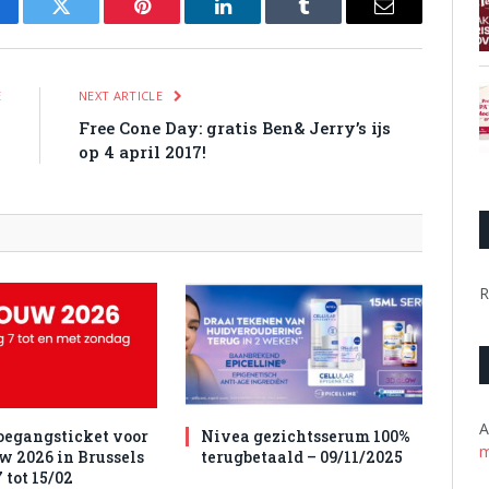
cebook
Twitter
Pinterest
LinkedIn
Tumblr
Email
E
NEXT ARTICLE
d
Free Cone Day: gratis Ben& Jerry’s ijs
7
op 4 april 2017!
R
A
toegangsticket voor
Nivea gezichtsserum 100%
m
w 2026 in Brussels
terugbetaald – 09/11/2025
 tot 15/02