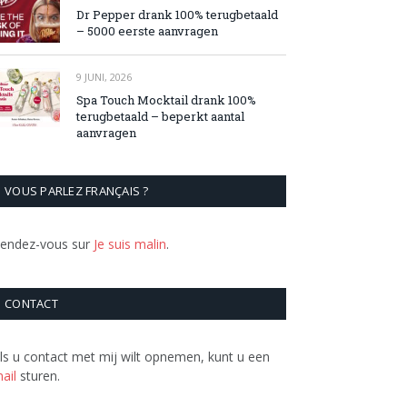
Dr Pepper drank 100% terugbetaald
– 5000 eerste aanvragen
9 JUNI, 2026
Spa Touch Mocktail drank 100%
terugbetaald – beperkt aantal
aanvragen
VOUS PARLEZ FRANÇAIS ?
endez-vous sur
Je suis malin
.
CONTACT
ls u contact met mij wilt opnemen, kunt u een
ail
sturen.