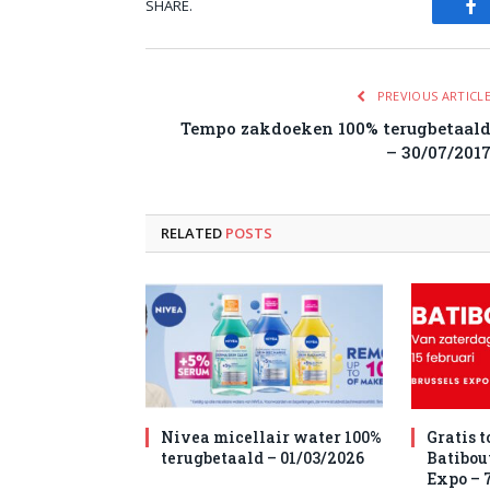
SHARE.
Fa
PREVIOUS ARTICL
Tempo zakdoeken 100% terugbetaal
– 30/07/201
RELATED
POSTS
Nivea micellair water 100%
Gratis 
terugbetaald – 01/03/2026
Batibou
Expo – 7