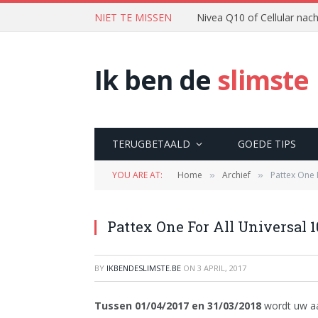
NIET TE MISSEN
Nivea Q10 of Cellular na
Ik ben de
slimste
TERUGBETAALD
GOEDE TIPS
YOU ARE AT:
Home
Archief
Pattex One 
»
»
Pattex One For All Universal 1
BY
IKBENDESLIMSTE.BE
ON
3 APRIL, 2017
Tussen 01/04/2017 en 31/03/2018
wordt uw aa