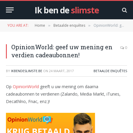
Ik ben de
slimste
YOU ARE AT:
Home
Betaalde enquêtes
OpinionWorld: geef uw mening en verdien cadeaubonnen!
»
»
OpinionWorld: geef uw mening en
0
verdien cadeaubonnen!
BY
IKBENDESLIMSTE.BE
ON
24 MAART, 2017
BETAALDE ENQUÊTES
Op
OpinionWorld
geeft u uw mening om daarna
cadeaubonnen te verdienen (Zalando, Media Markt, iTunes,
Decathlno, Fnac, enz.)!