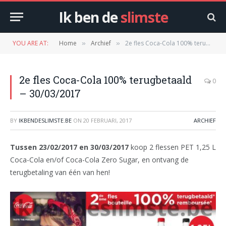
Ik ben de
slimste
YOU ARE AT:
Home
Archief
2e fles Coca-Cola 100% terugbetaald – 30/03/2017
»
»
2e fles Coca-Cola 100% terugbetaald
0
– 30/03/2017
BY
IKBENDESLIMSTE.BE
ON
20 FEBRUARI, 2017
ARCHIEF
Tussen 23/02/2017 en 30/03/2017
koop 2 flessen PET 1,25 L
Coca-Cola en/of Coca-Cola Zero Sugar, en ontvang de
terugbetaling van één van hen!