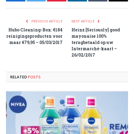
Facebook
Twitter
Pinterest
LinkedIn
Tumblr
Email
PREVIOUS ARTICLE
NEXT ARTICLE
Hubo Cleaning-Box: €184
Heinz [Seriously] good
reinigingsproducten voor
mayonaise 100%
maar €79,95 – 05/03/2017
terugbetaald op uw
Intermarché-kaart –
26/02/2017
RELATED
POSTS