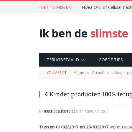
NIET TE MISSEN
Nivea Q10 of Cellular na
Ik ben de
slimste
TERUGBETAALD
GOEDE TIPS
YOU ARE AT:
Home
Archief
4 Kinder pr
»
»
4 Kinder producten 100% terug
BY
IKBENDESLIMSTE.BE
ON
1 FEBRUARI, 2017
Tussen 01/02/2017 en 26/03/2017
wordt uw aa