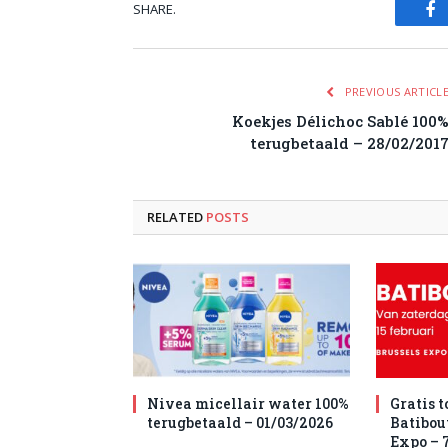
SHARE.
Fa
PREVIOUS ARTICL
Koekjes Délichoc Sablé 100
terugbetaald – 28/02/201
RELATED
POSTS
Nivea micellair water 100%
Gratis 
terugbetaald – 01/03/2026
Batibou
Expo – 7