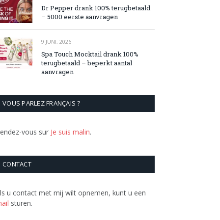
Dr Pepper drank 100% terugbetaald
– 5000 eerste aanvragen
9 JUNI, 2026
Spa Touch Mocktail drank 100%
terugbetaald – beperkt aantal
aanvragen
VOUS PARLEZ FRANÇAIS ?
endez-vous sur
Je suis malin
.
CONTACT
ls u contact met mij wilt opnemen, kunt u een
ail
sturen.