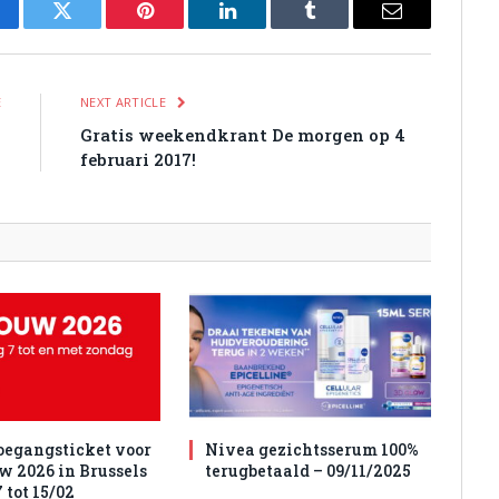
cebook
Twitter
Pinterest
LinkedIn
Tumblr
Email
E
NEXT ARTICLE
%
Gratis weekendkrant De morgen op 4
7
februari 2017!
toegangsticket voor
Nivea gezichtsserum 100%
w 2026 in Brussels
terugbetaald – 09/11/2025
 tot 15/02