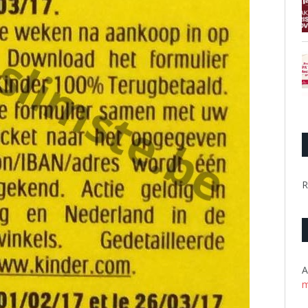
R
A
m