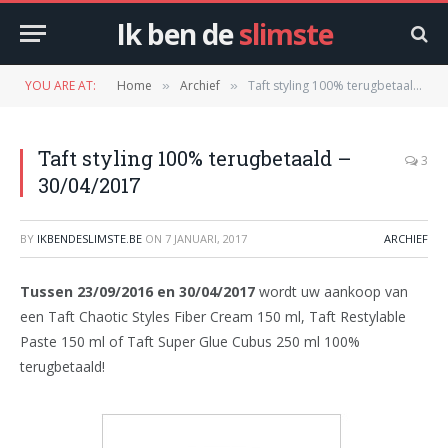
Ik ben de
slimste
YOU ARE AT:
Home
Archief
Taft styling 100% terugbetaald – 30/04/2017
»
»
Taft styling 100% terugbetaald –
3
30/04/2017
BY
IKBENDESLIMSTE.BE
ON
7 JANUARI, 2017
ARCHIEF
Tussen 23/09/2016 en 30/04/2017
wordt uw aankoop van
een Taft Chaotic Styles Fiber Cream 150 ml, Taft Restylable
Paste 150 ml of Taft Super Glue Cubus 250 ml 100%
terugbetaald!