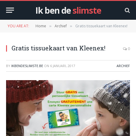
Ik ben de
slimste
YOU ARE AT:
Home
Archief
Gratis tissuekaart van Kleenex!
»
»
Gratis tissuekaart van Kleenex!
0
BY
IKBENDESLIMSTE.BE
ON
6 JANUARI, 2017
ARCHIEF