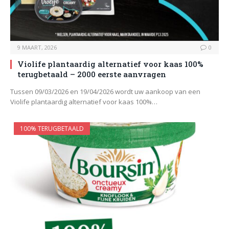
9 MAART, 2026
0
Violife plantaardig alternatief voor kaas 100%
terugbetaald – 2000 eerste aanvragen
Tussen 09/03/2026 en 19/04/2026 wordt uw aankoop van een
Violife plantaardig alternatief voor kaas 100%…
100% TERUGBETAALD