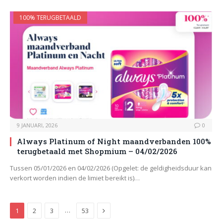
100% TERUGBETAALD
9 JANUARI, 2026
0
Always Platinum of Night maandverbanden 100%
terugbetaald met Shopmium – 04/02/2026
Tussen 05/01/2026 en 04/02/2026 (Opgelet: de geldigheidsduur kan
verkort worden indien de limiet bereikt is)…
Next
…
1
2
3
53