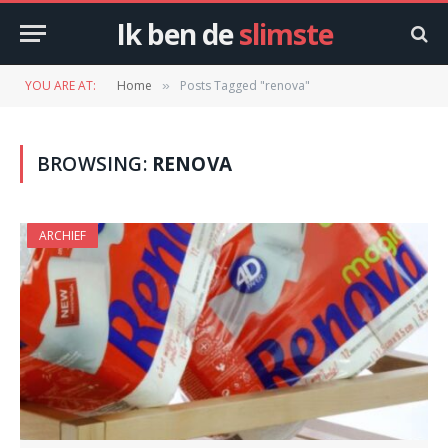
Ik ben de
slimste
YOU ARE AT:
Home
Posts Tagged "renova"
»
BROWSING:
RENOVA
ARCHIEF