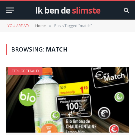
Ik ben de
slimste
YOU ARE AT:
Home
Posts Tagged "match"
»
BROWSING:
MATCH
TERUGBETAALD