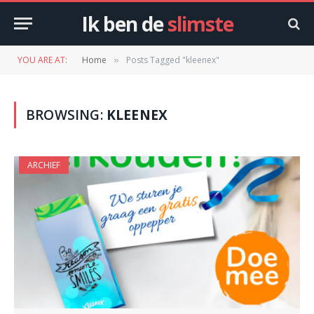
Ik ben de
slimste
YOU ARE AT:
Home
Posts Tagged "kleenex"
»
BROWSING:
KLEENEX
ARCHIEF