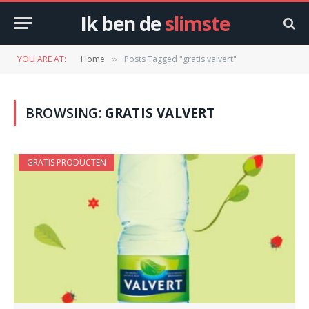
Ik ben de
slimste
YOU ARE AT:
Home
Posts Tagged "gratis valvert"
»
BROWSING:
GRATIS VALVERT
GRATIS PRODUCTEN