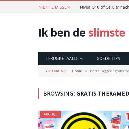
NIET TE MISSEN
Nivea Q10 of Cellular na
Ik ben de
slimste
TERUGBETAALD
GOEDE TIPS
YOU ARE AT:
Home
Posts Tagged "gratis t
»
BROWSING:
GRATIS THERAME
ARCHIEF