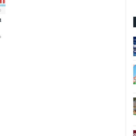
0
d
p