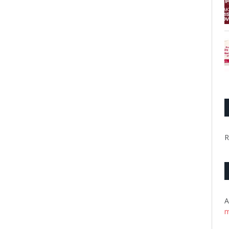
R
A
m