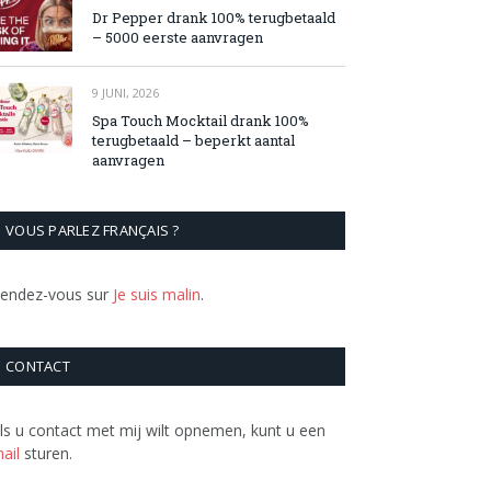
Dr Pepper drank 100% terugbetaald
– 5000 eerste aanvragen
9 JUNI, 2026
Spa Touch Mocktail drank 100%
terugbetaald – beperkt aantal
aanvragen
VOUS PARLEZ FRANÇAIS ?
endez-vous sur
Je suis malin
.
CONTACT
ls u contact met mij wilt opnemen, kunt u een
ail
sturen.