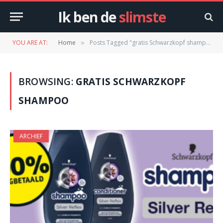
Ik ben de
slimste
YOU ARE AT:
Home
Posts Tagged "gratis Schwarzkopf shampoo"
»
BROWSING:
GRATIS SCHWARZKOPF
SHAMPOO
ARCHIEF