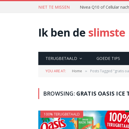
NIET TE MISSEN
Nivea Q10 of Cellular na
Ik ben de
slimste
TERUGBETAALD
GOEDE TIPS
YOU ARE AT:
Home
Posts Tagged "gratis oas
»
BROWSING:
GRATIS OASIS ICE 
100% TERUGBETAALD