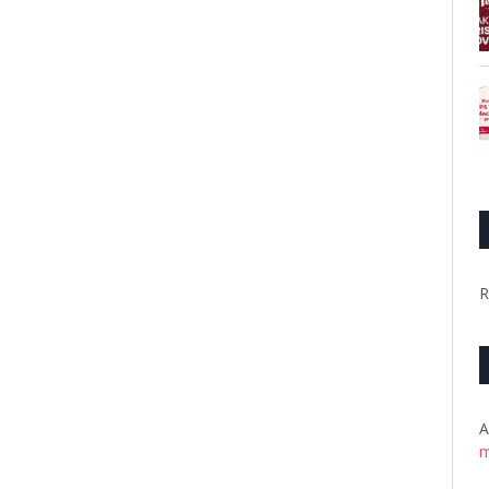
R
A
m