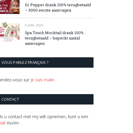
Dr Pepper drank 100% terugbetaald
– 5000 eerste aanvragen
9 JUNI, 2026
Spa Touch Mocktail drank 100%
terugbetaald – beperkt aantal
aanvragen
VOUS PARLEZ FRANÇAIS ?
endez-vous sur
Je suis malin
.
CONTACT
ls u contact met mij wilt opnemen, kunt u een
ail
sturen.