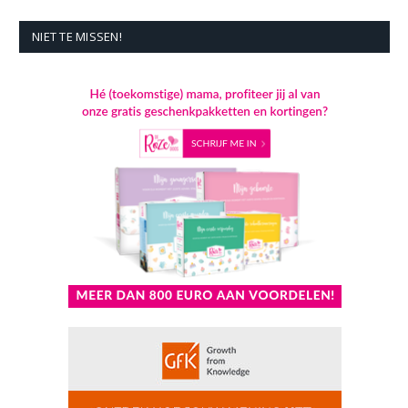
NIET TE MISSEN!