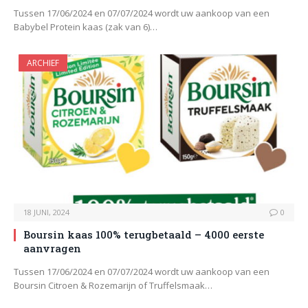
Tussen 17/06/2024 en 07/07/2024 wordt uw aankoop van een
Babybel Protein kaas (zak van 6)…
ARCHIEF
18 JUNI, 2024
0
Boursin kaas 100% terugbetaald – 4000 eerste
aanvragen
Tussen 17/06/2024 en 07/07/2024 wordt uw aankoop van een
Boursin Citroen & Rozemarijn of Truffelsmaak…