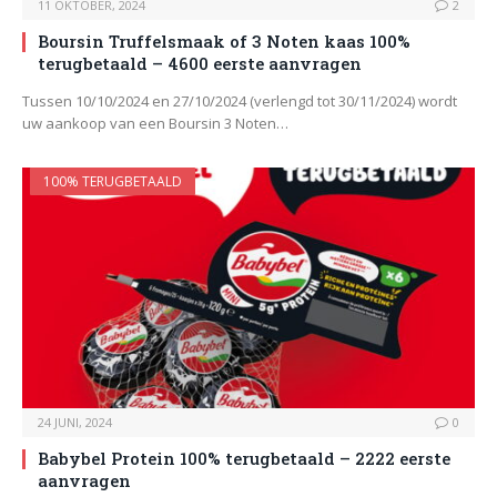
11 OKTOBER, 2024
2
Boursin Truffelsmaak of 3 Noten kaas 100%
terugbetaald – 4600 eerste aanvragen
Tussen 10/10/2024 en 27/10/2024 (verlengd tot 30/11/2024) wordt
uw aankoop van een Boursin 3 Noten…
100% TERUGBETAALD
24 JUNI, 2024
0
Babybel Protein 100% terugbetaald – 2222 eerste
aanvragen