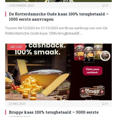
5 DECEMBER, 2023
0
De Rotterdamsche Oude kaas 100% terugbetaald –
1000 eerste aanvragen
Tussen 04/12/2023 en 31/12/2023 wordt uw aankoop van een De
Rotterdamsche Oude kaas 100% terugbetaald!…
ARCHIEF
22 MEI, 2023
0
Brugge kaas 100% terugbetaald – 5000 eerste