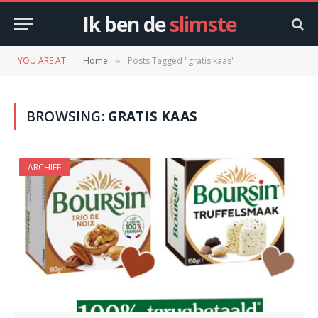
Ik ben de
slimste
YOU ARE AT:
Home
Posts Tagged "gratis kaas"
»
BROWSING:
GRATIS KAAS
ARCHIEF