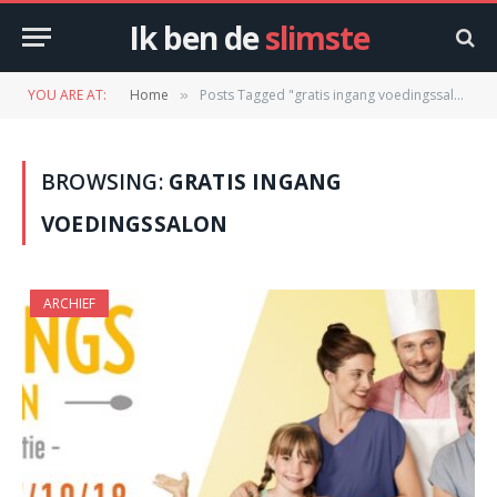
Ik ben de
slimste
YOU ARE AT:
Home
Posts Tagged "gratis ingang voedingssalon"
»
BROWSING:
GRATIS INGANG
VOEDINGSSALON
ARCHIEF