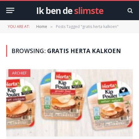
Ik ben de
slimste
YOU ARE AT:
Home
Posts Tagged "gratis herta kalkoen"
»
BROWSING:
GRATIS HERTA KALKOEN
ARCHIEF