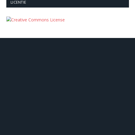
LICENTIE