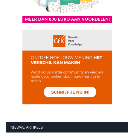
NIEUWE ARTIKELS