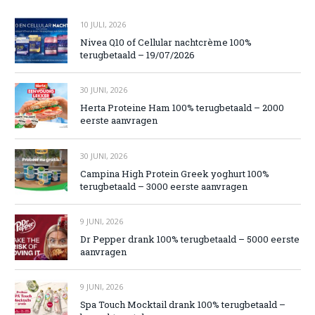
10 JULI, 2026
Nivea Q10 of Cellular nachtcrème 100%
terugbetaald – 19/07/2026
30 JUNI, 2026
Herta Proteine Ham 100% terugbetaald – 2000
eerste aanvragen
30 JUNI, 2026
Campina High Protein Greek yoghurt 100%
terugbetaald – 3000 eerste aanvragen
9 JUNI, 2026
Dr Pepper drank 100% terugbetaald – 5000 eerste
aanvragen
9 JUNI, 2026
Spa Touch Mocktail drank 100% terugbetaald –