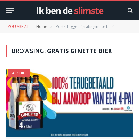
Ik ben de
slimste
YOU ARE AT:
Home
Posts Tagged "gratis ginette bier"
»
BROWSING:
GRATIS GINETTE BIER
ARCHIEF