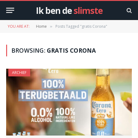
Ik ben de
slimste
YOU ARE AT:
Home
Posts Tagged "gratis Corona"
»
BROWSING:
GRATIS CORONA
ARCHIEF