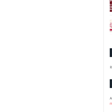
R
A
m