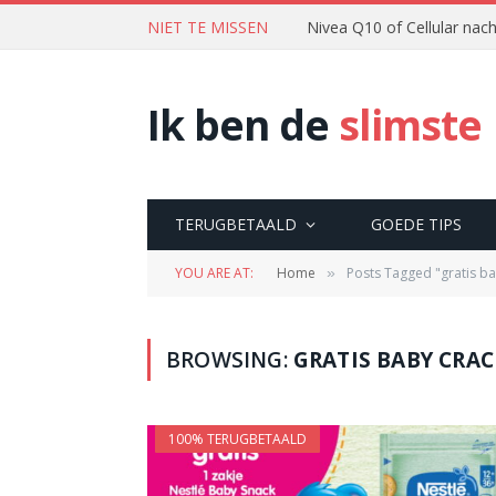
NIET TE MISSEN
Nivea Q10 of Cellular na
Ik ben de
slimste
TERUGBETAALD
GOEDE TIPS
YOU ARE AT:
Home
Posts Tagged "gratis ba
»
BROWSING:
GRATIS BABY CRAC
100% TERUGBETAALD