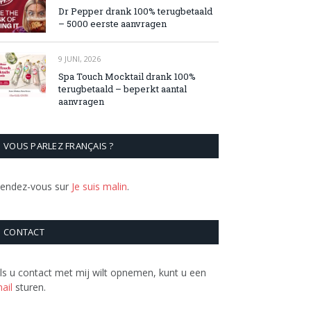
Dr Pepper drank 100% terugbetaald
– 5000 eerste aanvragen
9 JUNI, 2026
Spa Touch Mocktail drank 100%
terugbetaald – beperkt aantal
aanvragen
VOUS PARLEZ FRANÇAIS ?
endez-vous sur
Je suis malin
.
CONTACT
ls u contact met mij wilt opnemen, kunt u een
ail
sturen.