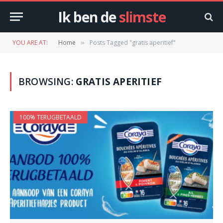
Ik ben de
slimste
YOU ARE AT:
Home
Posts Tagged "gratis aperitief"
»
BROWSING:
GRATIS APERITIEF
100% TERUGBETAALD