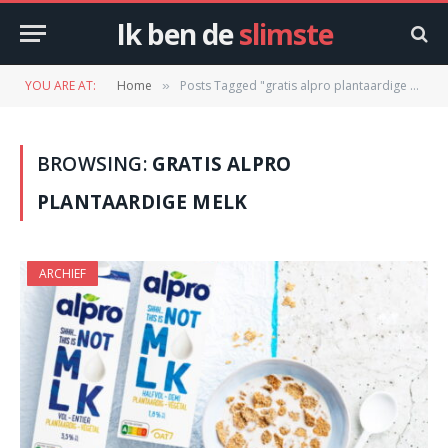
Ik ben de
slimste
YOU ARE AT:
Home
Posts Tagged "gratis alpro plantaardige melk"
»
BROWSING:
GRATIS ALPRO
PLANTAARDIGE MELK
ARCHIEF