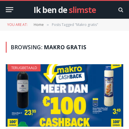
Ik ben de
slimste
YOU ARE AT:
Home
Posts Tagged "Makro gratis"
»
BROWSING:
MAKRO GRATIS
TERUGBETAALD