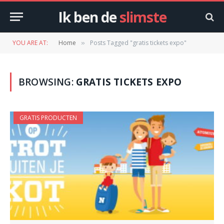
Ik ben de
slimste
YOU ARE AT:
Home
Posts Tagged "gratis tickets expo"
»
BROWSING:
GRATIS TICKETS EXPO
GRATIS PRODUCTEN