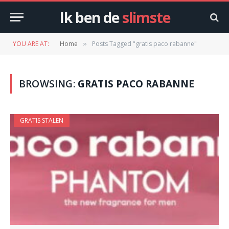
Ik ben de
slimste
YOU ARE AT:
Home
Posts Tagged "gratis paco rabanne"
»
BROWSING:
GRATIS PACO RABANNE
GRATIS STALEN