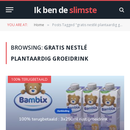
Ik ben de
slimste
YOU ARE AT:
Home
Posts Tagged "gratis nestlé plantaardig groeidrink"
»
BROWSING:
GRATIS NESTLÉ
PLANTAARDIG GROEIDRINK
100% TERUGBETAALD