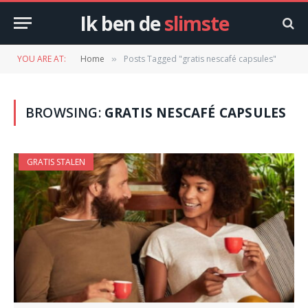
Ik ben de
slimste
YOU ARE AT:
Home
Posts Tagged "gratis nescafé capsules"
»
BROWSING:
GRATIS NESCAFÉ CAPSULES
GRATIS STALEN