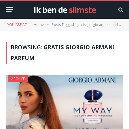
Ik ben de
slimste
YOU ARE AT:
Home
Posts Tagged "gratis giorgio armani parfum"
»
BROWSING:
GRATIS GIORGIO ARMANI
PARFUM
ARCHIEF