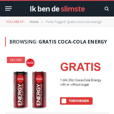
Ik ben de
slimste
YOU ARE AT:
Home
Posts Tagged "gratis coca-cola energy"
»
BROWSING:
GRATIS COCA-COLA ENERGY
ARCHIEF